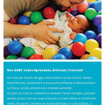
Nos GABC todos Aprendem, Brincam, Crescem!
As crianças fazem amigos, descobrem coisas novas, fazem
experiências, aumentam a sua autoconfiança e desenvolvem-
se física, social, emocional e intelectualmente.
Os pais ou outros cuidadores também fazem amigos, passam
tempo juntos com as suas crianças, trocam ideias e constroem
redes de apoio, sentem-se acompanhados e valorizados, o