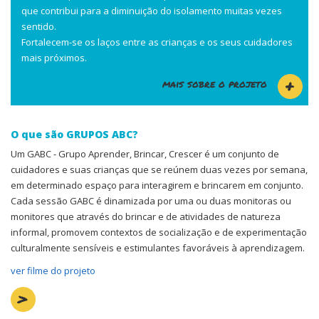
que contribui para a diminuição do isolamento muitas vezes
sentido.
Fortalecem-se os laços entre as crianças e os seus cuidadores
mais próximos.
mais sobre o projeto
O que são GRUPOS ABC?
Um GABC - Grupo Aprender, Brincar, Crescer é um conjunto de
cuidadores e suas crianças que se reúnem duas vezes por semana,
em determinado espaço para interagirem e brincarem em conjunto.
Cada sessão GABC é dinamizada por uma ou duas monitoras ou
monitores que através do brincar e de atividades de natureza
informal, promovem contextos de socialização e de experimentação
culturalmente sensíveis e estimulantes favoráveis à aprendizagem.
ver filme do projeto